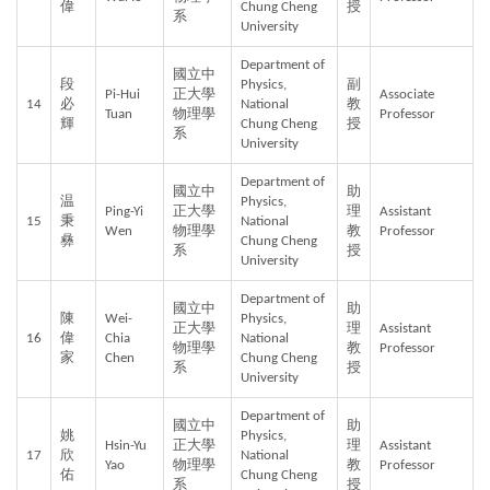
偉
Chung Cheng 
授
系
University
Department of 
國立中
段
Physics, 
副
Pi-Hui 
正大學
Associate 
14
必
National 
教
Tuan
物理學
Professor
輝
Chung Cheng 
授
系
University
Department of 
國立中
助
温
Physics, 
Ping-Yi 
正大學
理
Assistant 
15
秉
National 
Wen
物理學
教
Professor
彝
Chung Cheng 
系
授
University
Department of 
國立中
助
陳
Wei-
Physics, 
正大學
理
Assistant 
16
偉
Chia 
National 
物理學
教
Professor
家
Chen
Chung Cheng 
系
授
University
Department of 
國立中
助
姚
Physics, 
Hsin-Yu 
正大學
理
Assistant 
17
欣
National 
Yao
物理學
教
Professor
佑
Chung Cheng 
系
授