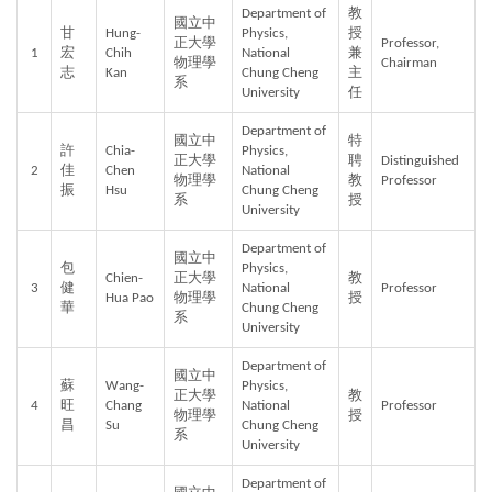
Department of 
教
國立中
甘
Hung-
Physics, 
授
正大學
Professor, 
1
宏
Chih 
National 
兼
物理學
Chairman
志
Kan
Chung Cheng 
主
系
University
任
Department of 
國立中
特
許
Chia-
Physics, 
正大學
聘
Distinguished  
2
佳
Chen 
National 
物理學
教
Professor
振
Hsu
Chung Cheng 
系
授
University
Department of 
國立中
包
Physics, 
Chien-
正大學
教
3
健
National 
Professor
Hua Pao
物理學
授
華
Chung Cheng 
系
University
Department of 
國立中
蘇
Wang-
Physics, 
正大學
教
4
旺
Chang 
National 
Professor
物理學
授
昌
Su
Chung Cheng 
系
University
Department of 