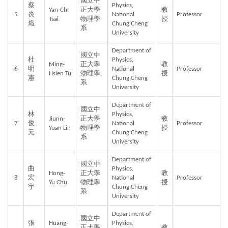
國立中
蔡
Physics, 
Yan-Chr 
正大學
教
5
炎
National 
Professor
Tsai
物理學
授
熾
Chung Cheng 
系
University
Department of 
國立中
杜
Physics, 
Ming-
正大學
教
6
明
National 
Professor
Hsien Tu
物理學
授
憲
Chung Cheng 
系
University
Department of 
國立中
林
Physics, 
Jiunn-
正大學
教
7
俊
National 
Professor
Yuan Lin
物理學
授
元
Chung Cheng 
系
University
Department of 
國立中
曲
Physics, 
Hong-
正大學
教
8
宏
National 
Professor
Yu Chu
物理學
授
宇
Chung Cheng 
系
University
Department of 
國立中
張
Huang-
Physics, 
正大學
教