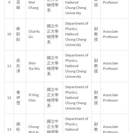
9
晃
Wei 
National 
Professor
物理學
授
暐
Chang
Chung Cheng 
系
University
Department of 
國立中
林
Physics, 
副
Chai-Yu 
正大學
Associate 
10
財
National 
教
Lin
物理學
Professor
鈺
Chung Cheng 
授
系
University
Department of 
國立中
吳
Physics, 
副
Shin-
正大學
Associate 
11
欣
National 
教
Tza Wu
物理學
Professor
澤
Chung Cheng 
授
系
University
Department of 
國立中
秦
Physics, 
副
Yi-Ying 
正大學
Associate 
12
伊
National 
教
Chin
物理學
Professor
瑩
Chung Cheng 
授
系
University
Department of 
國立中
姚
Physics, 
副
Chong-
正大學
Associate 
13
松
National 
教
Wai Io
物理學
Professor