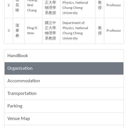
張
Huang-
正大學
Physics, National 
教
2
晃
Wei 
Professor
物理學
Chung Cheng 
授
暐
Chang
系教授
University
國立中
Department of 
溫
Ping-Yi 
正大學
Physics, National 
教
3
秉
Professor
Wen
物理學
Chung Cheng 
授
彝
系教授
University
HandBook
Organization
Accommodation
Transportation
Parking
Venue Map