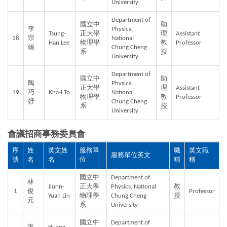
University
Department of 
國立中
助
李
Physics, 
Tsung-
正大學
理
Assistant 
18
宗
National 
Han Lee
物理學
教
Professor
翰
Chung Cheng 
系
授
University
Department of 
國立中
助
陶
Physics, 
正大學
理
Assistant 
19
巧
Kha-I To
National 
物理學
教
Professor
妤
Chung Cheng 
系
授
University
會議招商事務委員會
序
姓
英文姓
服務單
職
英文職
服務單位英文
號
名
名
位
稱
稱
國立中
Department of 
林
Jiunn-
正大學
Physics, National 
教
1
俊
Professor
Yuan Lin
物理學
Chung Cheng 
授
元
系
University
國立中
Department of 