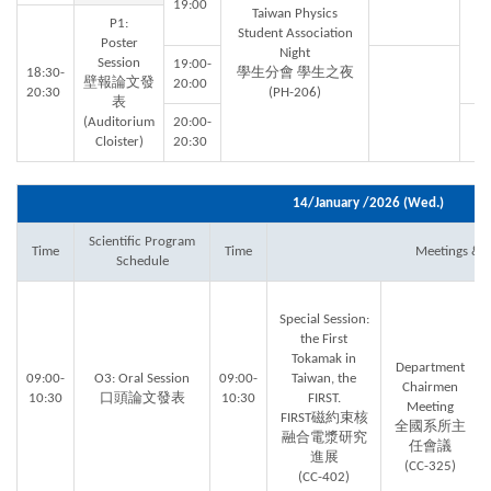
19:00
Taiwan Physics
P1:
Student Association
Poster
Night
Session
19:00-
18:30-
學生分會 學生之夜
壁報論文發
20:00
20:30
(PH-206)
表
(Auditorium
20:00-
Cloister)
20:30
14/January /2026 (Wed.)
Scientific Program
Time
Time
Meetings & Sa
Schedule
Special Session:
the First
Tokamak in
Department
09:00-
O3: Oral Session
09:00-
Taiwan, the
Chairmen
10:30
口頭論文發表
10:30
FIRST.
Meeting
FIRST磁約束核
全國系所主
融合電漿研究
任會議
進展
(CC-325)
(CC-402)