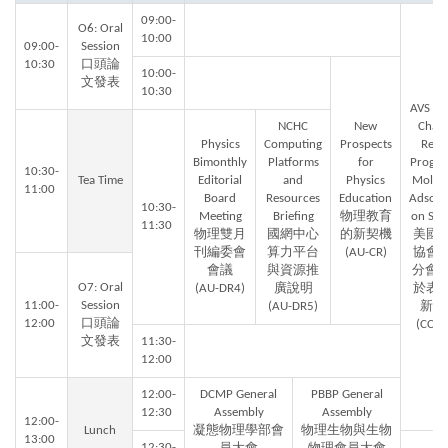
09:00-
O6: Oral
10:00
09:00-
Session
10:30
口頭論
10:00-
文發表
10:30
AVS Ta
NCHC
New
Chapt
Physics
Computing
Prospects
Rece
Bimonthly
Platforms
for
Progres
10:30-
Tea Time
Editorial
and
Physics
Molecu
11:00
Board
Resources
Education
Adsorp
10:30-
Meeting
Briefing
物理教育
on Sur
11:30
物理雙月
國網中心
的新契機
美國
刊編委會
算力平台
(AU-CR)
協會
會議
與資源推
分會 
O7: Oral
(AU-DR4)
廣說明
於表
11:00-
Session
(AU-DR5)
新進
12:00
口頭論
(CC-3
文發表
11:30-
12:00
12:00-
DCMP General
PBBP General
12:30
Assembly
Assembly
12:00-
Lunch
凝態物理學部會
物理生物與生物
13:00
12:30-