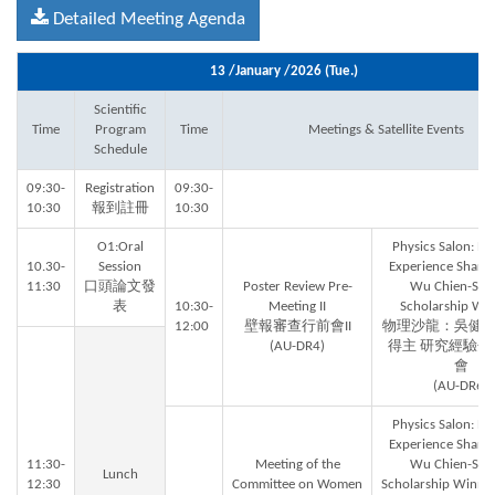
Detailed Meeting Agenda
13 /January /2026 (Tue.)
Scientific
Time
Program
Time
Meetings & Satellite Events
Schedule
09:30-
Registration
09:30-
10:30
報到註冊
10:30
O1:Oral
Physics Salon: Re
10.30-
Session
Experience Shari
11:30
口頭論文發
Poster Review Pre-
Wu Chien-Shi
表
10:30-
Meeting II
Scholarship Wi
12:00
壁報審查行前會II
物理沙龍：吳健
(AU-DR4)
得主 研究經驗分
會
(AU-DR6)
Physics Salon: Re
Experience Shari
11:30-
Meeting of the
Wu Chien-Shi
Lunch
12:30
Committee on Women
Scholarship Winner