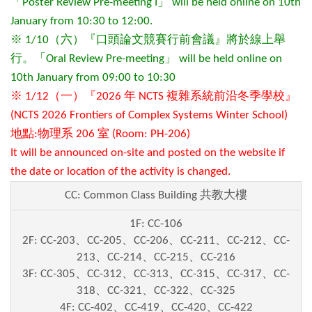
「Poster Review Pre-meeting I」 will be held online on 10th
January from 10:30 to 12:00.
※ 1/10（六）『口頭論文競賽行前會議』將於線上舉
行。「Oral Review Pre-meeting」 will be held online on
10th January from 09:00 to 10:30
※ 1/12（一）『2026 年 NCTS 複雜系統前沿冬季學校』
(NCTS 2026 Frontiers of Complex Systems Winter School)
地點:物理系 206 室 (Room: PH-206)
It will be announced on-site and posted on the website if
the date or location of the activity is changed.
CC: Common Class Building 共教大樓
1F:
CC-106
2F:
CC-203、CC-205、CC-206、CC-211、CC-212、CC-
213、CC-214、CC-215、CC-216
3F:
CC-305、CC-312、CC-313、CC-315、CC-317、CC-
318、CC-321、CC-322、CC-325
4F:
CC-402、CC-419、CC-420、CC-422