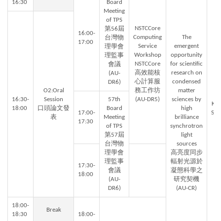
16:30
Board
Meeting
of TPS
NSTCCore
第56屆
16:00-
Computing
The
台灣物
17:00
Service
emergent
理學會
Workshop
opportunity
理監事
NSTCCore
for scientific
會議
高效能核
research on
(AU-
心計算服
condensed
DR6)
T
O2:Oral
務工作坊
matter
J
16:30-
Session
57th
(AU-DR5)
sciences by
Kor
18:00
口頭論文發
Board
high
17:00-
Sy
表
Meeting
brilliance
17:30
fo
of TPS
synchrotron
St
第57屆
light
台
台灣物
sources
士
理學會
高亮度同步
交
理監事
輻射光源於
17:30-
(A
會議
凝態科學之
18:00
(AU-
研究契機
DR6)
(AU-CR)
18:00-
Break
18:30
18:00-