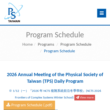
Toggle
navig
Program Schedule
Home
Programs
Program Schedule
Program Schedule
2026 Annual Meeting of the Physical Society of
Taiwan (TPS) Daily Program
※ 1/12（一）『2026 年 NCTS 複雜系統前沿冬季學校』(NCTS 2026
Frontiers of Complex Systems Winter School)
View more
Program Schedule (.pdf)