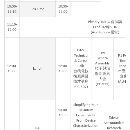
10:30-
10:30-
Tea Time
11:10
11:00
Plenary Talk 大會演講
11:10-
Prof. Taekjip Ha
12:00
(Auditorium 禮堂)
TSMC
DPF
Technical
P1 Post
General
& Career
Revie
Assembly
12:00-
12:00-
Talk
Meetin
Lunch
粒子與場
13:00
13:00
台積電技
P1壁報
學部會員
術應用暨
查會
大會
徵才講座
(AU-DR
(CC-312)
(CC-507)
Simplifying Your
13:00-
Quantum
13:30
Experiments:
Taiwan
From Device
Astronomical
Characterization
O4:
Research