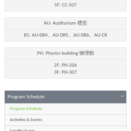
5F: CC-507
AU: Auditorium 禮堂
B1:
AU-DR4、AU-DR5、AU-DR6、AU-CR
PH: Physics building 物理館
2F:
PH-206
3F:
PH-307
Program Schedule
Program Schedule
Activities & Events