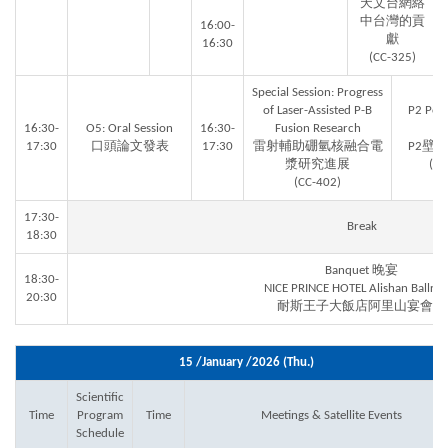
天文台網絡
中台灣的貢
16:00-
獻
16:30
(CC-325)
Special Session: Progress
of Laser-Assisted P-B
P2 Post
16:30-
O5: Oral Session
16:30-
Fusion Research
Me
17:30
口頭論文發表
17:30
雷射輔助硼氫核融合電
P2壁
漿研究進展
(AU
(CC-402)
17:30-
Break
18:30
Banquet 晚宴
18:30-
NICE PRINCE HOTEL Alishan Ballro
20:30
耐斯王子大飯店阿里山宴會廳
15 /January /2026 (Thu.)
Scientific
Time
Program
Time
Meetings & Satellite Events
Schedule