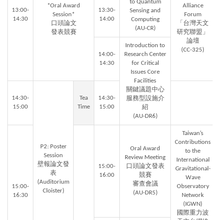
to Quantum
*Oral Award
Alliance
13:00-
13:30-
Sensing and
Session*
Forum
14:30
14:00
Computing
口頭論文
「台灣天文
(AU-CR)
發表競賽
研究聯盟」
論壇
Introduction to
(CC-325)
14:00-
Research Center
14:30
for Critical
Issues Core
Facilities
關鍵議題中心
14:30-
Tea
14:30-
服務型設施介
15:00
Time
15:00
紹
(AU-DR6)
Taiwan’s
Contributions
P2: Poster
Oral Award
to the
Session
Review Meeting
International
壁報論文發
15:00-
口頭論文發表
Gravitational-
表
16:00
競賽
Wave
(Auditorium
審查會議
15:00-
Observatory
Cloister)
(AU-DR5)
16:30
Network
(IGWN)
國際重力波