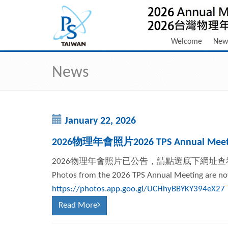
Welcome
New
News
January 22, 2026
2026物理年會照片2026 TPS Annual Meeti
2026物理年會照片已公告，請點選底下網址查
Photos from the 2026 TPS Annual Meeting are now 
https://photos.app.goo.gl/UCHhyBBYKY394eX27
Read More